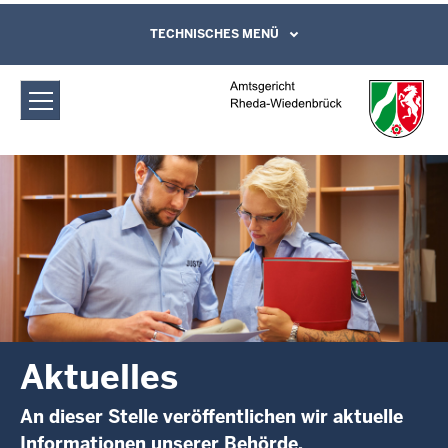
Direkt zum Inhalt
Amtsgericht Rheda-Wiedenbrück:
TECHNISCHES MENÜ
Leichte Sprache, Gebärdensprachenvideo
und Kontaktformular
Aktuelles
Aktuelles
An dieser Stelle veröffentlichen wir aktuelle
Informationen unserer Behörde.